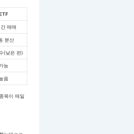
ETF
간 매매
동 분산
(낮은 편)
가능
높음
 종목이 매일