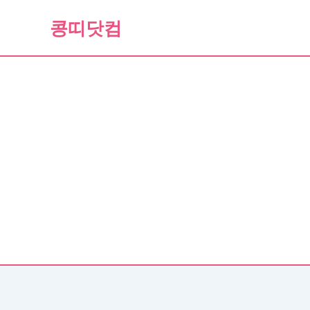
콘
콩띠닷컴
텐
츠
로
건
너
뛰
기