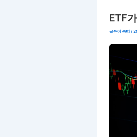
ETF
글쓴이
콩띠
/
2