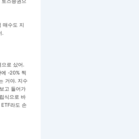
에 토스증권으
점 매수도 지
.
적으로 샀어.
에 -20% 찍
는 거야. 지수
 보고 들어가
적립식으로 바
ETF라도 손