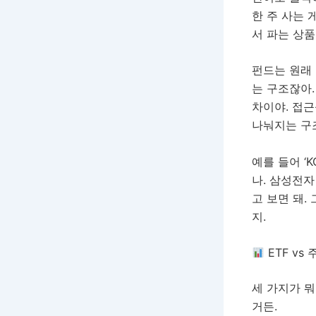
한 주 사는 
서 파는 상품
펀드는 원래
는 구조잖아.
차이야. 접
나눠지는 구
예를 들어 ‘
나. 삼성전자
고 보면 돼.
지.
ETF vs
세 가지가 뭐
거든.