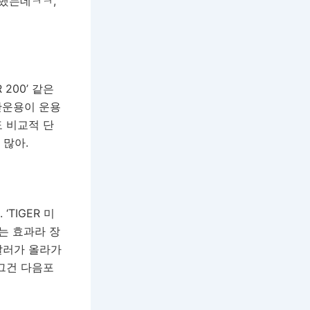
뻔했는데ㅋㅋ,
 200’ 같은
자산운용이 운용
도 비교적 단
 많아.
TIGER 미
하는 효과라 장
달러가 올라가
 그건 다음포