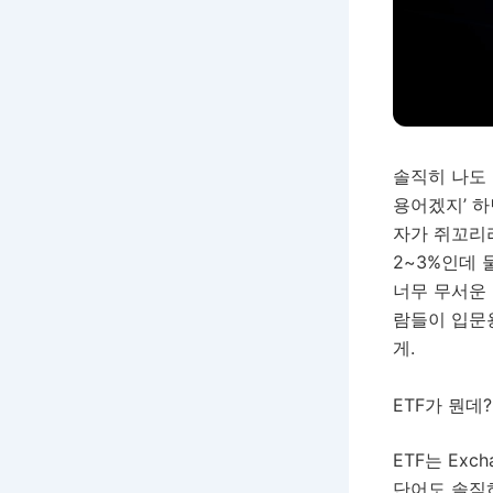
솔직히 나도 
용어겠지’ 하
자가 쥐꼬리라
2~3%인데 
너무 무서운 
람들이 입문
게.
ETF가 뭔데?
ETF는 Exc
단어도 솔직