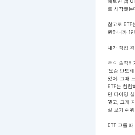
해보면 앱 U
로 시작했는
참고로 ETF
원하니까 1만
내가 직접 
ㄹㅇ 솔직하게
‘요즘 반도체
었어. 그때 
ETF는 천천
면 타이밍 실
꿨고, 그게 
실 보기 쉬워
ETF 고를 