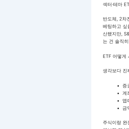
섹터·테마 ET
반도체, 2차
베팅하고 싶을
산됐지만, S
는 건 솔직히
ETF 어떻게
생각보다 진짜
증
계
앱
금
주식이랑 완전