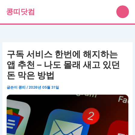
콘
콩띠닷컴
텐
츠
로
건
너
뛰
구독 서비스 한번에 해지하는
기
앱 추천 – 나도 몰래 새고 있던
돈 막은 방법
글쓴이
콩띠
/
2026년 05월 31일