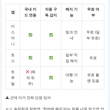
국내 카
자동 구
해지 기
무료 여
앱
드 연동
독 감지
능
부
미
스
링크 안
무료 (일
머
내
부 유료)
니
토
일부 직
무료
스
접 해지
트
(해
대행 가
유료 플
루
외 위
능
랜 있음
빌
주)
⚠ 근데 이거 진짜 단점 있어
ㄹㅇ 솔직하게 말하면, ‘한번에 해지’라는 말을 너무 믿으면 안